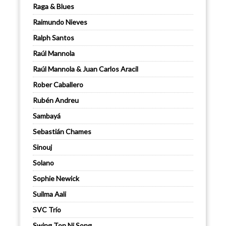
Raga & Blues
Raimundo Nieves
Ralph Santos
Raúl Mannola
Raúl Mannola & Juan Carlos Aracil
Rober Caballero
Rubén Andreu
Sambayá
Sebastián Chames
Sinouj
Solano
Sophie Newick
Suilma Aali
SVC Trío
Swing Ton Ni Song