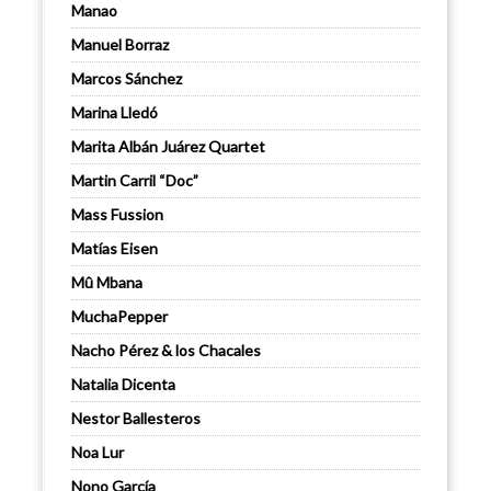
Manao
Manuel Borraz
Marcos Sánchez
Marina Lledó
Marita Albán Juárez Quartet
Martin Carril “Doc”
Mass Fussion
Matías Eisen
Mû Mbana
MuchaPepper
Nacho Pérez & los Chacales
Natalia Dicenta
Nestor Ballesteros
Noa Lur
Nono García