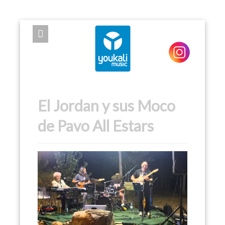
EXPOSE FRAMEWORK FOR JOOMLA 2.5 AND 3.0+
El Jordan y sus Moco
de Pavo All Estars