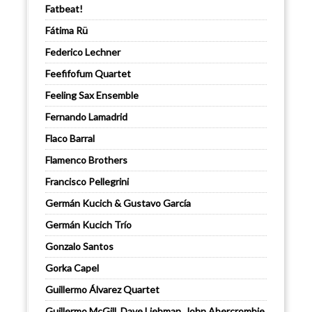
Fatbeat!
Fátima Rü
Federico Lechner
Feefifofum Quartet
Feeling Sax Ensemble
Fernando Lamadrid
Flaco Barral
Flamenco Brothers
Francisco Pellegrini
Germán Kucich & Gustavo García
Germán Kucich Trío
Gonzalo Santos
Gorka Capel
Guillermo Álvarez Quartet
Guillermo McGill, Dave Liebman, John Abercrombie