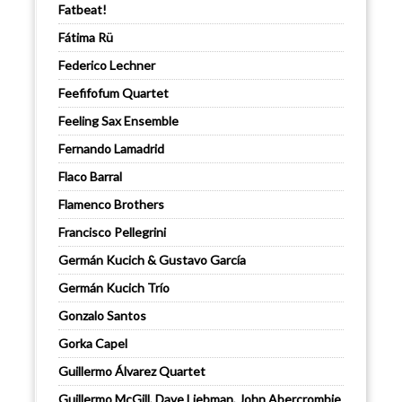
Fatbeat!
Fátima Rü
Federico Lechner
Feefifofum Quartet
Feeling Sax Ensemble
Fernando Lamadrid
Flaco Barral
Flamenco Brothers
Francisco Pellegrini
Germán Kucich & Gustavo García
Germán Kucich Trío
Gonzalo Santos
Gorka Capel
Guillermo Álvarez Quartet
Guillermo McGill, Dave Liebman, John Abercrombie