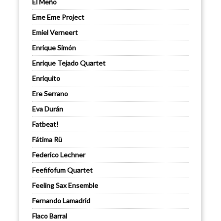
El Meño
Eme Eme Project
Emiel Verneert
Enrique Simón
Enrique Tejado Quartet
Enriquito
Ere Serrano
Eva Durán
Fatbeat!
Fátima Rü
Federico Lechner
Feefifofum Quartet
Feeling Sax Ensemble
Fernando Lamadrid
Flaco Barral