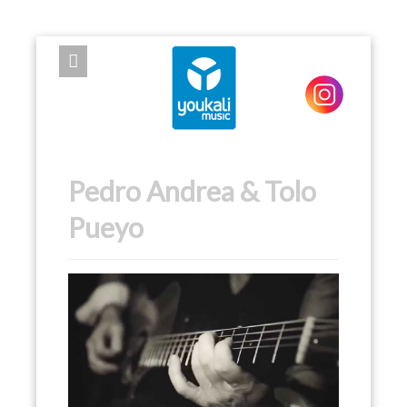
EXPOSE FRAMEWORK FOR JOOMLA 2.5 AND 3.0+
Pedro Andrea & Tolo
Pueyo