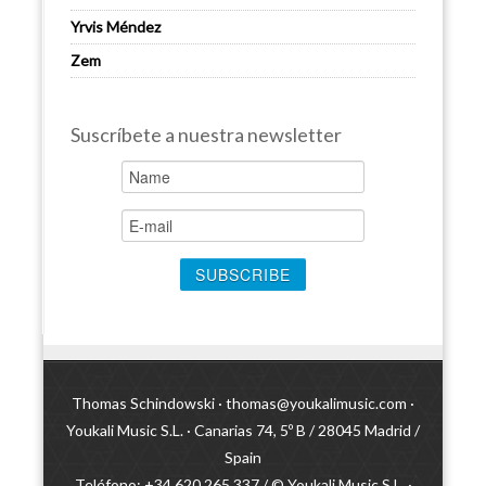
Yrvis Méndez
Zem
Suscríbete a nuestra newsletter
Thomas Schindowski ·
thomas@youkalimusic.com
·
Youkali Music S.L. · Canarias 74, 5º B / 28045 Madrid /
Spain
Teléfono: +34 620 265 337 / © Youkali Music S.L. ·