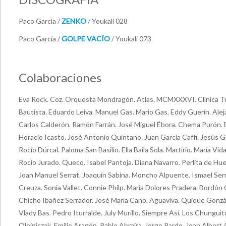
Paco García /
ZENKO
/ Youkali 028
Paco García /
GOLPE VACÍO
/ Youkali 073
Colaboraciones
Eva Rock. Coz. Orquesta Mondragón. Atlas. MCMXXXVI. Clínica Tu
Bautista. Eduardo Leiva. Manuel Gas. Mario Gas. Eddy Guerín. Aleja
Carlos Calderón. Ramón Farrán. José Miguel Ébora. Chema Purón. B
Horacio Icasto. José Antonio Quintano. Juan García Caffi. Jesús Gl
Rocío Dúrcal. Paloma San Basilio. Ella Baila Sola. Martirio. María Vi
Rocío Jurado. Queco. Isabel Pantoja. Diana Navarro. Perlita de Huel
Joan Manuel Serrat. Joaquín Sabina. Moncho Alpuente. Ismael Ser
Creuza. Sonia Vallet. Connie Philp. María Dolores Pradera. Bordón
Chicho Ibañez Serrador. José María Cano. Aguaviva. Quique Gonzá
Vlady Bas. Pedro Iturralde. July Murillo. Siempre Así. Los Chungui
Olejniczak. Emilio Aragón. Pablo Abraira. Jorge Pardo. Joan Alber