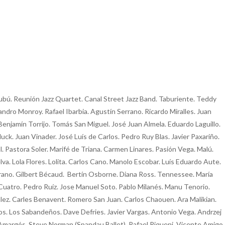
bú. Reunión Jazz Quartet. Canal Street Jazz Band. Taburiente. Teddy
ndro Monroy. Rafael Ibarbia. Agustín Serrano. Ricardo Miralles. Juan
enjamín Torrijo. Tomás San Miguel. José Juan Almela. Eduardo Laguillo.
uck. Juan Vinader. José Luís de Carlos. Pedro Ruy Blas. Javier Paxariño.
dal. Pastora Soler. Marifé de Triana. Carmen Linares. Pasión Vega. Malú.
va. Lola Flores. Lolita. Carlos Cano. Manolo Escobar. Luís Eduardo Aute.
rano. Gilbert Bécaud. Bertín Osborne. Diana Ross. Tennessee. María
 Cuatro. Pedro Ruíz. Jose Manuel Soto. Pablo Milanés. Manu Tenorio.
lez. Carles Benavent. Romero San Juan. Carlos Chaouen. Ara Malikian.
tos. Los Sabandeños. Dave Defries. Javier Vargas. Antonio Vega. Andrzej
t Amargós. Steve Norman (Spandau Ballet). Rafael Riqueni. Vicente Amigo.