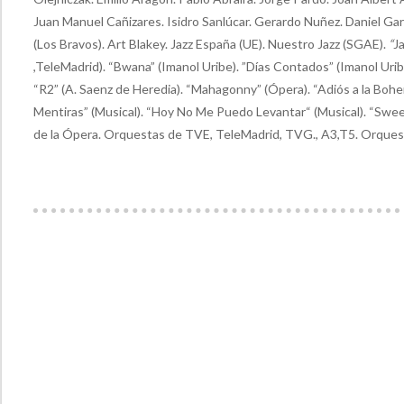
Juan Manuel Cañizares. Isidro Sanlúcar. Gerardo Nuñez. Daniel Ga
(Los Bravos). Art Blakey. Jazz España (UE). Nuestro Jazz (SGAE).
“
J
,TeleMadrid). “Bwana” (Imanol Uribe). ”Días Contados” (Imanol Uribe
“R2” (A. Saenz de Heredia). “Mahagonny” (Ópera). “Adiós a la Bohe
Mentiras” (Musical). “Hoy No Me Puedo Levantar“ (Musical). “Swe
de la Ópera. Orquestas de TVE, TeleMadrid, TVG., A3,T5. Orquesta