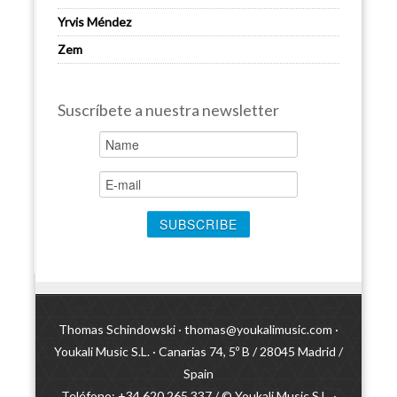
Yrvis Méndez
Zem
Suscríbete a nuestra newsletter
Thomas Schindowski ·
thomas@youkalimusic.com
·
Youkali Music S.L. · Canarias 74, 5º B / 28045 Madrid /
Spain
Teléfono: +34 620 265 337 / © Youkali Music S.L. ·