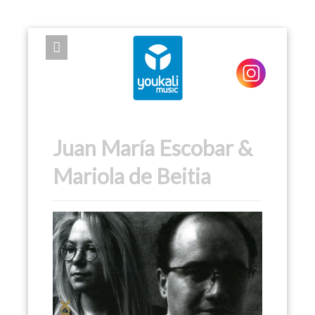
EXPOSE FRAMEWORK FOR JOOMLA 2.5 AND 3.0+
Juan María Escobar &
Mariola de Beitia