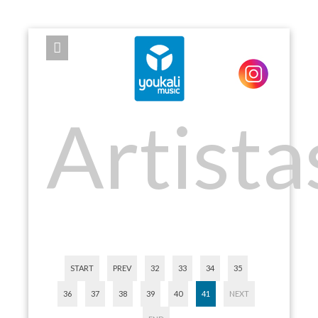
EXPOSE FRAMEWORK FOR JOOMLA 2.5 AND 3.0+
Artista
START
PREV
32
33
34
35
36
37
38
39
40
41
NEXT