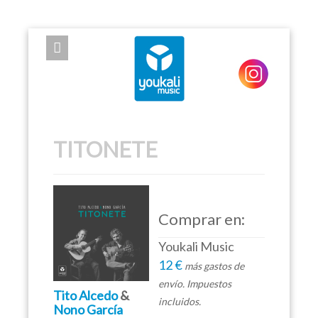
EXPOSE FRAMEWORK FOR JOOMLA 2.5 AND 3.0+
TITONETE
Comprar en:
Youkali Music
12 €
más gastos de
envío. Impuestos
Tito Alcedo
&
incluidos.
Nono García