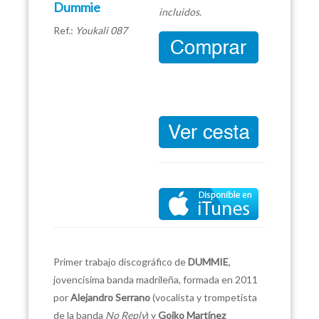
Dummie
incluidos.
Ref.:
Youkali 087
Primer trabajo discográfico de
DUMMIE
,
jovencísima banda madrileña, formada en 2011
por
Alejandro Serrano
(vocalista y trompetista
de la banda
No
Reply
) y
Goiko Martínez