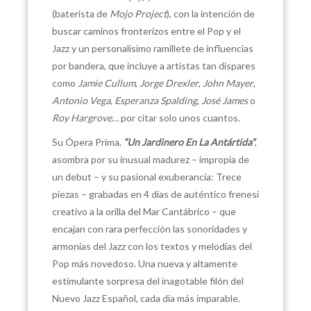
(baterista de
Mojo Project
), con la intención de
buscar caminos fronterizos entre el Pop y el
Jazz y un personalísimo ramillete de influencias
por bandera, que incluye a artistas tan dispares
como
Jamie Cullum
,
Jorge Drexler
,
John Mayer
,
Antonio Vega
,
Esperanza Spalding
,
José James
o
Roy Hargrove
… por citar solo unos cuantos.
Su Ópera Prima,
“Un Jardinero En La Antártida”
,
asombra por su inusual madurez – impropia de
un debut – y su pasional exuberancia: Trece
piezas – grabadas en 4 días de auténtico frenesí
creativo a la orilla del Mar Cantábrico – que
encajan con rara perfección las sonoridades y
armonías del Jazz con los textos y melodías del
Pop más novedoso. Una nueva y altamente
estimulante sorpresa del inagotable filón del
Nuevo Jazz Español, cada día más imparable.