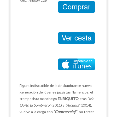
Ref.:
Youkali 126
Figura indiscutible de la deslumbrante nueva
generación de jóvenes jazzistas flamencos, el
trompetista manchego
ENRIQUITO
, tras
“Me
Quito El Sombrero”
(2011) y
“Alcudia”
(2014),
vuelve a la carga con
“Contrarreloj”
, su tercer