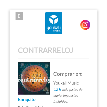
EXPOSE FRAMEWORK FOR JOOMLA 2.5 AND 3.0+
CONTRARRELOJ
Comprar en:
Youkali Music
12 €
más gastos de
envío. Impuestos
Enriquito
incluidos.