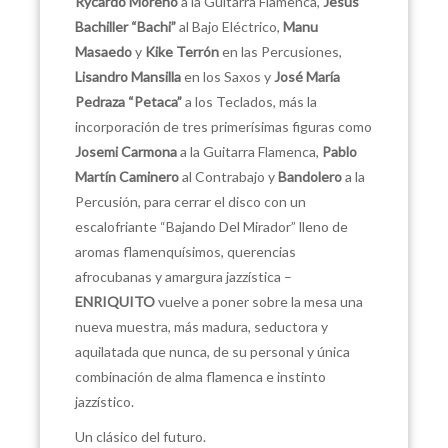
Rycardo Moreno
a la Guitarra Flamenca,
Jesús
Bachiller
“Bachi”
al Bajo Eléctrico,
Manu
Masaedo
y
Kike Terrón
en las Percusiones,
Lisandro Mansilla
en los Saxos y
José María
Pedraza “Petaca”
a los Teclados, más la
incorporación de tres primerísimas figuras como
Josemi Carmona
a la Guitarra Flamenca,
Pablo
Martín Caminero
al Contrabajo y
Bandolero
a la
Percusión, para cerrar el disco con un
escalofriante “Bajando Del Mirador” lleno de
aromas flamenquísimos, querencias
afrocubanas y amargura jazzística –
ENRIQUITO
vuelve a poner sobre la mesa una
nueva muestra, más madura, seductora y
aquilatada que nunca, de su personal y única
combinación de alma flamenca e instinto
jazzístico.
Un clásico del futuro.