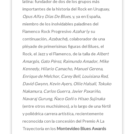
latina: fundador de dos de los grupos más
importantes de la historia del Rock en Uruguay,
Opus Alfa
y
Días De Blues
, y, ya en España,
miembro de los inolvidables paladines del
Flamenco Rock Progresivo
Azahar
(y su
continuación,
Azabache
), colaborador de una
pléyade de primerísimas figuras del Blues, el
Rock, el Jazz y el Flamenco, de la talla de
Albert
Amargós
,
Gato Pérez
,
Raimundo Amador
,
Mike
Kennedy
,
Hilario Camacho
,
Manuel Gerena
,
Enrique de Melchor
,
Carey Bell
,
Louisiana Red
,
David Gwynn
,
Kevin Ayers
,
Ollie Halsall
,
Tokuko
Nakamura
,
Carlos Guerra
,
Javier
Paxariño
,
Navaraj
Gurung
,
Ñaco Goñi
o
Hisao Sujinaka
(entre otros muchísimos), a lo largo de una fértil
y poliédrica carrera artística, recientemente
reconocida con la concesión del Premio A La
Trayectoria en los
Montevideo Blues Awards