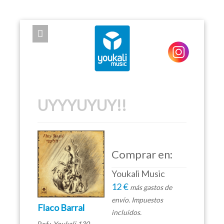
EXPOSE FRAMEWORK FOR JOOMLA 2.5 AND 3.0+
UYYYUYUY!!
Comprar en:
Youkali Music
12 €
más gastos de
envío. Impuestos
Flaco Barral
incluidos.
Ref.:
Youkali 130