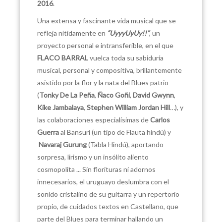
2016
.
Una extensa y fascinante vida musical que se
refleja nítidamente en
“
UyyyUyUy!!”
, un
proyecto personal e intransferible, en el que
FLACO BARRAL
vuelca toda su sabiduría
musical, personal y compositiva, brillantemente
asistido por la flor y la nata del Blues patrio
(
Tonky De La
Peña
,
Ñaco Goñi
,
David Gwynn
,
Kike Jambalaya
,
Stephen William
Jordan Hill
…
), y
las colaboraciones especialísimas de
Carlos
Guerra
al Bansuri (un tipo de Flauta hindú) y
Navaraj Gurung
(Tabla Hindú), aportando
sorpresa, lirismo y un insólito aliento
cosmopolita ... Sin florituras ni adornos
innecesarios, el uruguayo deslumbra con el
sonido cristalino de su guitarra y un repertorio
propio, de cuidados textos en Castellano, que
parte del Blues para terminar hallando un