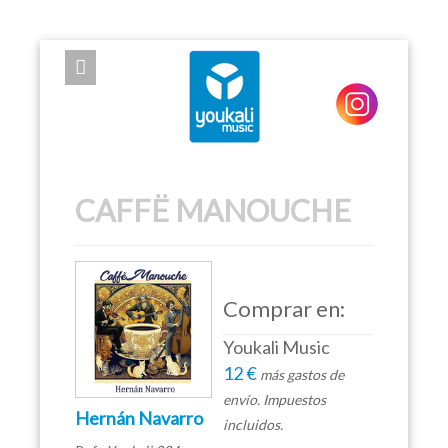
EXPOSE FRAMEWORK FOR JOOMLA 2.5 AND 3.0+
CAFFË MANOUCHE
Comprar en:
Youkali Music
12 €
más gastos de
envío. Impuestos
Hernán Navarro
incluidos.