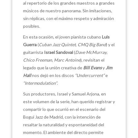
al repertorio de los grandes maestros a grandes
músicos de nuestro panorama. Sin imitaciones,
sin réplicas, con el máximo respeto y admiración
posibles.
En esta ocasión, el joven pianista cubano
Luis
Guerra
(
Cuban Jazz Quintet
,
CMQ Big Band
) y el
guitarrista
Israel Sandoval
(
Dave McMurray
,
Chico Freeman
,
Marc Antoine
), revisitan el
legado que la unión creativa de
Bill Evans
y
Jim
Hall
nos dejó en los discos
“Undercurrent”
e
“Intermodulation”
.
Sus productores, Israel y Samuel Arjona, en
este volumen de la serie, han querido registrar y
compartir lo que ocurrió en el escenario del
Bogui Jazz de Madrid, con la intención de
resaltar la naturalidad y espontaneidad del
momento. El ambiente del directo permite