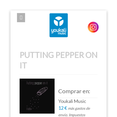
EXPOSE FRAMEWORK FOR JOOMLA 2.5 AND 3.0+
PUTTING PEPPER ON
IT
Comprar en:
Youkali Music
12 €
más gastos de
envío. Impuestos