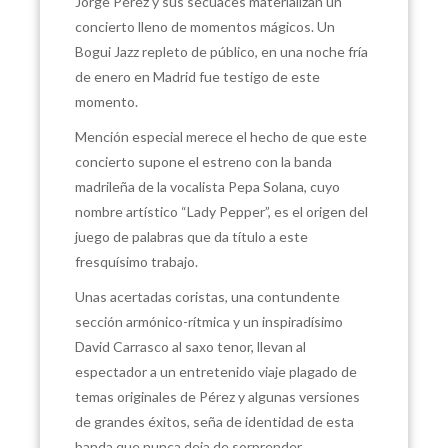
Jorge Pérez y sus secuaces materializan un
concierto lleno de momentos mágicos. Un
Bogui Jazz repleto de público, en una noche fría
de enero en Madrid fue testigo de este
momento.
Mención especial merece el hecho de que este
concierto supone el estreno con la banda
madrileña de la vocalista Pepa Solana, cuyo
nombre artístico “Lady Pepper”, es el origen del
juego de palabras que da título a este
fresquísimo trabajo.
Unas acertadas coristas, una contundente
sección armónico-rítmica y un inspiradísimo
David Carrasco al saxo tenor, llevan al
espectador a un entretenido viaje plagado de
temas originales de Pérez y algunas versiones
de grandes éxitos, seña de identidad de esta
banda que nunca deja de sorprender.