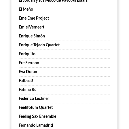
El Jordan y sus Moco de Pavo All Estars
El Meño
Eme Eme Project
Emiel Verneert
Enrique Simón
Enrique Tejado Quartet
Enriquito
Ere Serrano
Eva Durán
Fatbeat!
Fátima Rü
Federico Lechner
Feefifofum Quartet
Feeling Sax Ensemble
Fernando Lamadrid