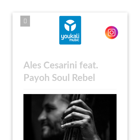
EXPOSE FRAMEWORK FOR JOOMLA 2.5 AND 3.0+
Ales Cesarini feat.
Payoh Soul Rebel