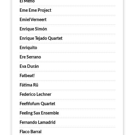
El Meño
Eme Eme Project
Emiel Verneert
Enrique Simón
Enrique Tejado Quartet
Enriquito
Ere Serrano
Eva Durán
Fatbeat!
Fátima Rü
Federico Lechner
Feefifofum Quartet
Feeling Sax Ensemble
Fernando Lamadrid
Flaco Barral