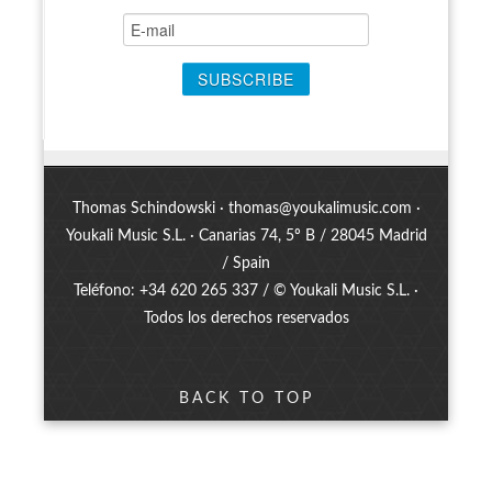
Thomas Schindowski ·
thomas@youkalimusic.com
·
Youkali Music S.L. · Canarias 74, 5º B / 28045 Madrid
/ Spain
Teléfono: +34 620 265 337 / © Youkali Music S.L. ·
Todos los derechos reservados
BACK TO TOP