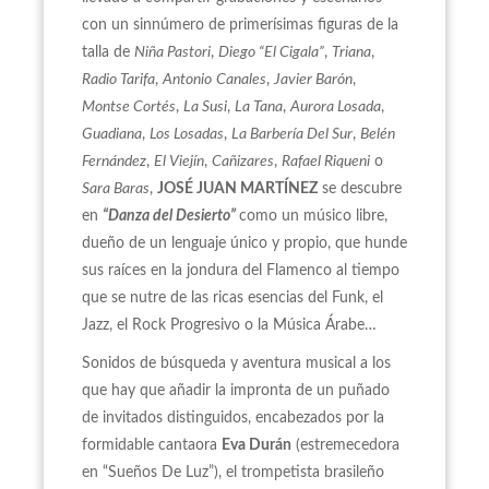
con un sinnúmero de primerísimas figuras de la
talla de
Niña Pastori
,
Diego “El Cigala”
,
Triana
,
Radio Tarifa
,
Antonio
Canales
,
Javier Barón
,
Montse Cortés
,
La Susi
,
La Tana
,
Aurora Losada
,
Guadiana
,
Los Losadas
,
La Barbería Del Sur
,
Belén
Fernández
,
El Viejín
,
Cañizares
,
Rafael Riqueni
o
Sara Baras
,
JOSÉ JUAN MARTÍNEZ
se descubre
en
“Danza del Desierto”
como un músico libre,
dueño de un lenguaje único y propio, que hunde
sus raíces en la jondura del Flamenco al tiempo
que se nutre de las ricas esencias del Funk, el
Jazz, el Rock Progresivo o la Música Árabe…
Sonidos de búsqueda y aventura musical a los
que hay que añadir la impronta de un puñado
de invitados distinguidos, encabezados por la
formidable cantaora
Eva Durán
(estremecedora
en “Sueños De Luz”), el trompetista brasileño