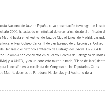
sta Nacional de Jazz de España, cuya presentación tuvo lugar en la sed
l año 2000, ha actuado en infinidad de escenarios: desde el anfiteatro d
de Madrid hasta en el Festival de Jazz de Ciudad Lineal de Madrid, pasand
lorca, el Real Coliseo Carlos III de San Lorenzo de El Escorial, el Coliseo
 de Henares o el histórico anfiteatro de Buitrago del Lozoya. En 2004 la
con Colombia con conciertos en el Teatro Heredia de Cartagena de Indias
MA) y la UNED, y en un concierto multitudinario, “Pleno de Jazz”, dent
ara la ocasión en la escalinata del Congreso de los Diputados. Otros
I de Madrid, decenas de Paradores Nacionales y el Auditorio de la