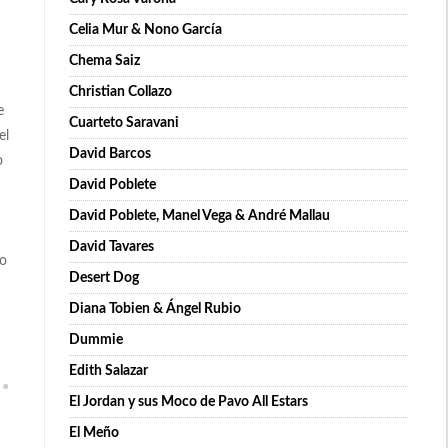
Celia Mur & Nono García
Chema Saiz
Christian Collazo
e
Cuarteto Saravani
el
David Barcos
o
David Poblete
David Poblete, Manel Vega & André Mallau
David Tavares
ro
Desert Dog
Diana Tobien & Ángel Rubio
Dummie
Edith Salazar
El Jordan y sus Moco de Pavo All Estars
El Meño