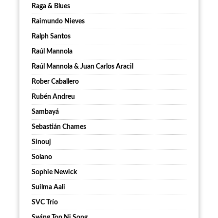
Raga & Blues
Raimundo Nieves
Ralph Santos
Raúl Mannola
Raúl Mannola & Juan Carlos Aracil
Rober Caballero
Rubén Andreu
Sambayá
Sebastián Chames
Sinouj
Solano
Sophie Newick
Suilma Aali
SVC Trío
Swing Ton Ni Song