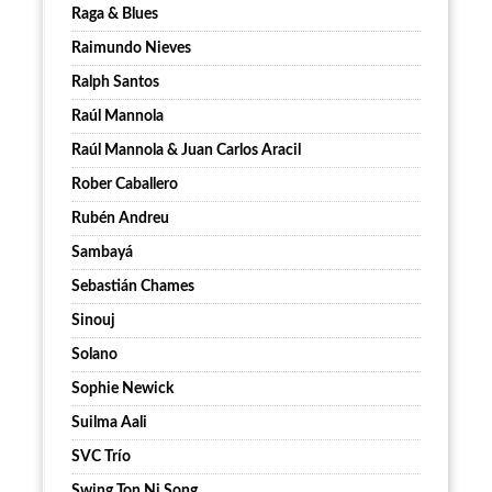
Raga & Blues
Raimundo Nieves
Ralph Santos
Raúl Mannola
Raúl Mannola & Juan Carlos Aracil
Rober Caballero
Rubén Andreu
Sambayá
Sebastián Chames
Sinouj
Solano
Sophie Newick
Suilma Aali
SVC Trío
Swing Ton Ni Song