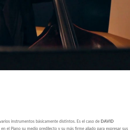
arios instrumentos básicamente distintos. Es el caso de
DAVID
ó en el Piano su medio predilecto y su más firme aliado para expresar sus