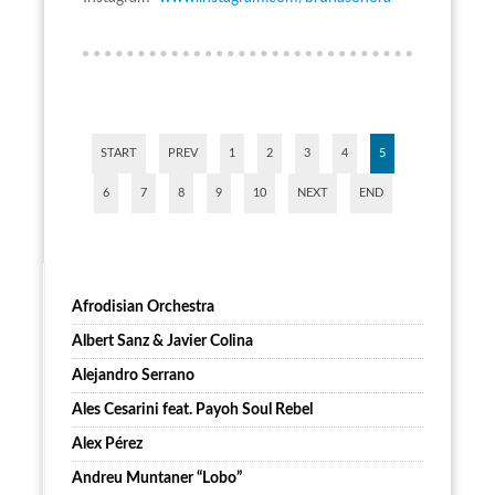
START
PREV
1
2
3
4
5
6
7
8
9
10
NEXT
END
Afrodisian Orchestra
Albert Sanz & Javier Colina
Alejandro Serrano
Ales Cesarini feat. Payoh Soul Rebel
Alex Pérez
Andreu Muntaner “Lobo”