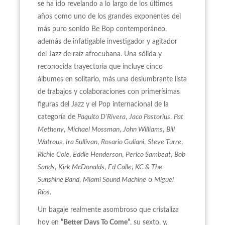
se ha ido revelando a lo largo de los últimos
años como uno de los grandes exponentes del
más puro sonido Be Bop contemporáneo,
además de infatigable investigador y agitador
del Jazz de raíz afrocubana. Una sólida y
reconocida trayectoria que incluye cinco
álbumes en solitario, más una deslumbrante lista
de trabajos y colaboraciones con primerísimas
figuras del Jazz y el Pop internacional de la
categoría de
Paquito D'Rivera
,
Jaco Pastorius
,
Pat
Metheny
,
Michael Mossman
,
John Williams
,
Bill
Watrous
,
Ira Sullivan
,
Rosario Guliani
,
Steve Turre
,
Richie Cole
,
Eddie Henderson
,
Perico Sambeat
,
Bob
Sands
,
Kirk McDonalds
,
Ed Calle
,
KC & The
Sunshine Band
,
Miami Sound Machine
o
Miguel
Ríos
.
Un bagaje realmente asombroso que cristaliza
hoy en
“Better Days To Come”
, su sexto, y,