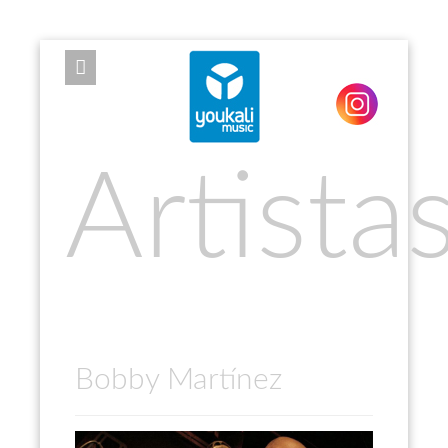
EXPOSE FRAMEWORK FOR JOOMLA 2.5 AND 3.0+
Artista
Bobby Martínez