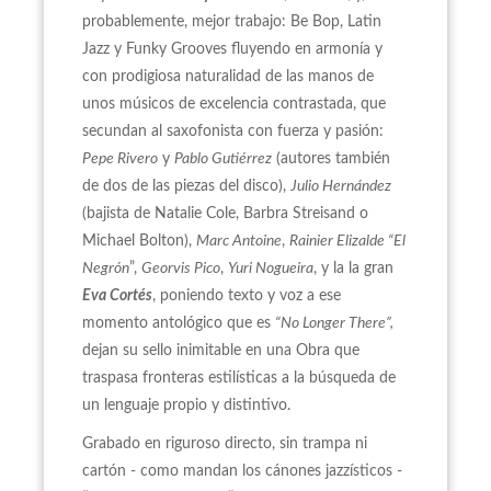
probablemente, mejor trabajo: Be Bop, Latin
Jazz y Funky Grooves fluyendo en armonía y
con prodigiosa naturalidad de las manos de
unos músicos de excelencia contrastada, que
secundan al saxofonista con fuerza y pasión:
Pepe Rivero
y
Pablo Gutiérrez
(autores también
de dos de las piezas del disco),
Julio Hernández
(bajista de Natalie Cole, Barbra Streisand o
Michael Bolton),
Marc Antoine
,
Rainier Elizalde “El
Negrón
”,
Georvis Pico
,
Yuri Nogueira
, y la la gran
Eva Cortés
, poniendo texto y voz a ese
momento antológico que es
“No Longer There”,
dejan su sello inimitable en una Obra que
traspasa fronteras estilísticas a la búsqueda de
un lenguaje propio y distintivo.
Grabado en riguroso directo, sin trampa ni
cartón - como mandan los cánones jazzísticos -