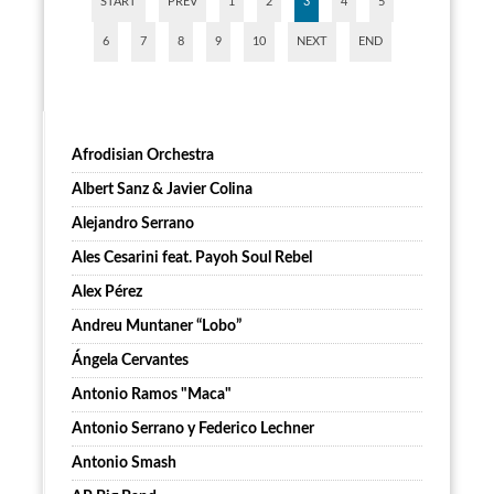
START
PREV
1
2
3
4
5
6
7
8
9
10
NEXT
END
Afrodisian Orchestra
Albert Sanz & Javier Colina
Alejandro Serrano
Ales Cesarini feat. Payoh Soul Rebel
Alex Pérez
Andreu Muntaner “Lobo”
Ángela Cervantes
Antonio Ramos "Maca"
Antonio Serrano y Federico Lechner
Antonio Smash