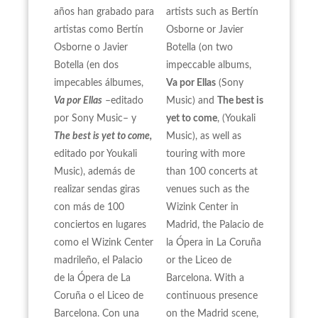
años han grabado para
artists such as Bertín
artistas como Bertín
Osborne or Javier
Osborne o Javier
Botella (on two
Botella (en dos
impeccable albums,
impecables álbumes,
Va por Ellas
(Sony
Va por Ellas
–editado
Music) and
The best is
por Sony Music– y
yet to come
, (Youkali
The best is yet to come,
Music), as well as
editado por Youkali
touring with more
Music), además de
than 100 concerts at
realizar sendas giras
venues such as the
con más de 100
Wizink Center in
conciertos en lugares
Madrid, the Palacio de
como el Wizink Center
la Ópera in La Coruña
madrileño, el Palacio
or the Liceo de
de la Ópera de La
Barcelona. With a
Coruña o el Liceo de
continuous presence
Barcelona. Con una
on the Madrid scene,