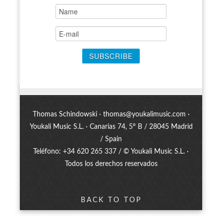
Thomas Schindowski ·
thomas@youkalimusic.com
·
Youkali Music S.L. · Canarias 74, 5º B / 28045 Madrid
/ Spain
Teléfono: +34 620 265 337 / © Youkali Music S.L. ·
Todos los derechos reservados
BACK TO TOP