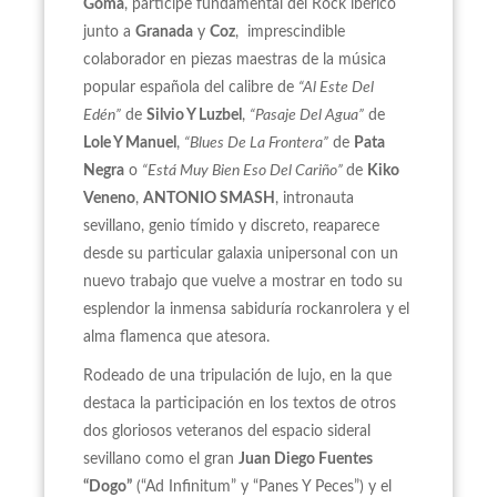
Goma
, participe fundamental del Rock ibérico
junto a
Granada
y
Coz
, imprescindible
colaborador en piezas maestras de la música
popular española del calibre de
“Al Este Del
Edén”
de
Silvio Y Luzbel
,
“Pasaje Del Agua”
de
Lole Y Manuel
,
“Blues De La Frontera”
de
Pata
Negra
o
“Está Muy Bien Eso Del Cariño”
de
Kiko
Veneno
,
ANTONIO SMASH
, intronauta
sevillano, genio tímido y discreto, reaparece
desde su particular galaxia unipersonal con un
nuevo trabajo que vuelve a mostrar en todo su
esplendor la inmensa sabiduría rockanrolera y el
alma flamenca que atesora.
Rodeado de una tripulación de lujo, en la que
destaca la participación en los textos de otros
dos gloriosos veteranos del espacio sideral
sevillano como el gran
Juan Diego Fuentes
“Dogo”
(“Ad Infinitum” y “Panes Y Peces”) y el