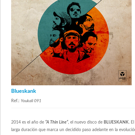
Blueskank
Ref.:
Youkali 091
2014 es el año de
“A Thin Line”
, el nuevo disco de
BLUESKANK
. E
larga duración que marca un decidido paso adelante en la evoluci