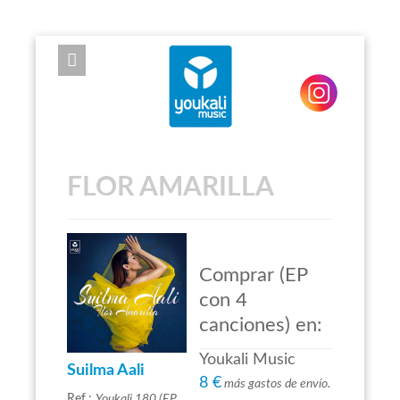
EXPOSE FRAMEWORK FOR JOOMLA 2.5 AND 3.0+
FLOR AMARILLA
Comprar (EP
con 4
canciones) en:
Youkali Music
Suilma Aali
8 €
más gastos de envío.
Ref.:
Youkali 180 (EP