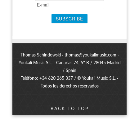
Thomas Schindowski ·
thomas@youkalimusic.com
·
Youkali Music S.L. · Canarias 74, 5º B / 28045 Madrid
/ Spain
Teléfono: +34 620 265 337 / © Youkali Music S.L. ·
Todos los derechos reservados
BACK TO TOP