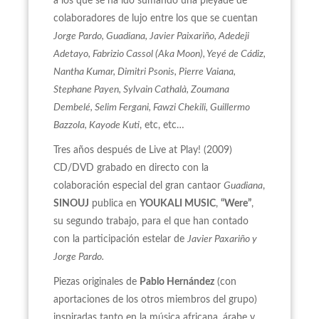
a los que se ha ido sumando una pléyade de
colaboradores de lujo entre los que se cuentan
Jorge Pardo, Guadiana, Javier Paixariño, Adedeji
Adetayo, Fabrizio Cassol (Aka Moon), Yeyé de Cádiz,
Nantha Kumar, Dimitri Psonis, Pierre Vaiana,
Stephane Payen, Sylvain Cathalà, Zoumana
Dembelé, Selim Fergani, Fawzi Chekili, Guillermo
Bazzola, Kayode Kuti
, etc, etc…
Tres años después de Live at Play! (2009)
CD/DVD grabado en directo con la
colaboración especial del gran cantaor
Guadiana
,
SINOUJ
publica en
YOUKALI MUSIC
,
“Were”
,
su segundo trabajo, para el que han contado
con la participación estelar de
Javier Paxariño y
Jorge Pardo.
Piezas originales de
Pablo Hernández
(con
aportaciones de los otros miembros del grupo)
inspiradas tanto en la música africana, árabe y