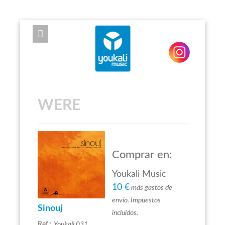
EXPOSE FRAMEWORK FOR JOOMLA 2.5 AND 3.0+
WERE
Comprar en:
Youkali Music
10 €
más gastos de
envío. Impuestos
Sinouj
incluidos.
Ref.:
Youkali 031