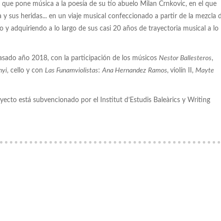
s que pone música a la poesía de su tío abuelo Milan Crnkovic, en el que
ra y sus heridas... en un viaje musical confeccionado a partir de la mezcla 
o y adquiriendo a lo largo de sus casi 20 años de trayectoria musical a lo
pasado año 2018, con la participación de los músicos
Nestor Ballesteros
,
nyi
, cello y con
Las Funamviolistas
:
Ana Hernandez
Ramos,
violín II,
Mayte
oyecto está subvencionado por el Institut d’Estudis Baleàrics y Writing