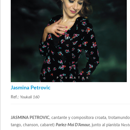
Jasmina Petrovic
Ref.:
Youkali 160
JASMINA PETROVIC
, cantante y compositora croata, trotamundos
tango, chanson, cabaret)
Parlez-Moi D’Amour,
junto al pianista
Nesto