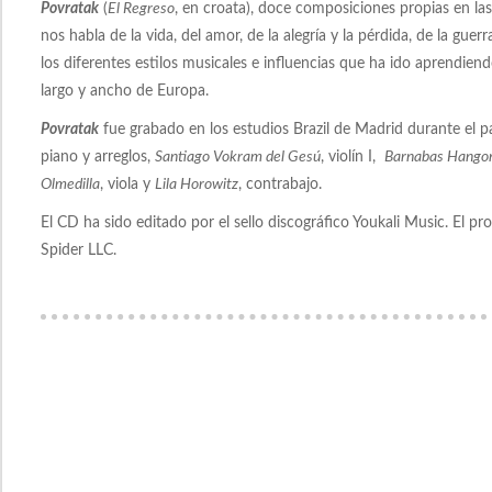
Povratak
(
El Regreso
, en croata), doce composiciones propias en la
nos habla de la vida, del amor, de la alegría y la pérdida, de la guer
los diferentes estilos musicales e influencias que ha ido aprendiend
largo y ancho de Europa.
Povratak
fue grabado en los estudios Brazil de Madrid durante el 
piano y arreglos,
Santiago Vokram del Gesú
, violín I,
Barnabas Hango
Olmedilla
, viola y
Lila Horowitz
, contrabajo.
El CD ha sido editado por el sello discográfico Youkali Music. El pr
Spider LLC.