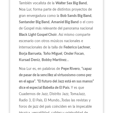
También vocalista de la
Walter Sax Big Band
,
Noa Lur, forma parte de distintos proyectos de
gran envergadura como la
Bob Sands Big Band
,
Santander Big Band
,
Amaniel Big Band
o el coro
de Gospel más relevante del panorama nacional
Black
Light Gospel Choir
. Así mismo comparte
escenario con otros músicos nacionales e
internacionales de la talla de
Federico Lechner
,
Borja Barrueta
,
Toño Miguel
,
Onder Focan
,
Kursad Deniz
,
Bobby Martínez
…
Noa Lur es, en palabras de
Pepe Rivero
,
“capaz
de pasar de la sencillez al virtuosismo como pez
en el agua”
.
“El futuro del Jazz está en sus manos”
dice el especial Babelia de El País
. Y es que
Cuadernos de Jazz, Distrito Jazz, TomaJazz,
Radio 3, El País, El Mundo...Todas las revistas y
foros de jazz del país coinciden en la impecable