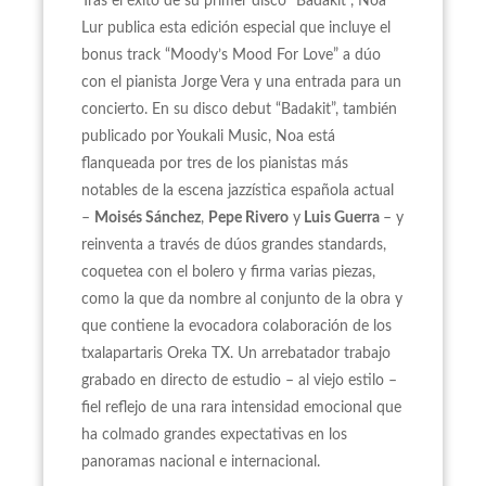
Tras el éxito de su primer disco “Badakit”, Noa
Lur publica esta edición especial que incluye el
bonus track “Moody’s Mood For Love” a dúo
con el pianista Jorge Vera y una entrada para un
concierto. En su disco debut “Badakit”, también
publicado por Youkali Music, Noa está
flanqueada por tres de los pianistas más
notables de la escena jazzística española actual
–
Moisés Sánchez
,
Pepe Rivero
y
Luis Guerra
– y
reinventa a través de dúos grandes standards,
coquetea con el bolero y firma varias piezas,
como la que da nombre al conjunto de la obra y
que contiene la evocadora colaboración de los
txalapartaris Oreka TX. Un arrebatador trabajo
grabado en directo de estudio – al viejo estilo –
fiel reflejo de una rara intensidad emocional que
ha colmado grandes expectativas en los
panoramas nacional e internacional.