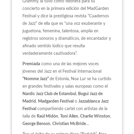
Grammy, la tuvo como telonera para su
concierto en la primera edición del MadGarden
Festival y dice la prestigiosa revista “Cuadernos
de Jazz” de ella que es "una voz exuberante y
juguetona, femenina, talentosa, amplia en
registros sonoros y dramáticos, de encantador y
afinado sentido lúdico que resulta
verdaderamente cautivadora”.
Premiada
como una de las mejores voces
jóvenes del Jazz en el Festival Internacional
“Nomme Jazz”
de Estonia, Noa Lur se ha curtido
en grandes festivales y salas europeas como el
Nardis
Jazz Club de Estambul
,
Bogui Jazz de
Madrid
,
Madgarden Festival
o
Jazzablanca
Jazz
Festival
compartiendo cartel con artistas de la
talla de
Raúl Midón
,
Toni Allen
,
Charlie Winston
,
George Benson
,
Christian McBride
…