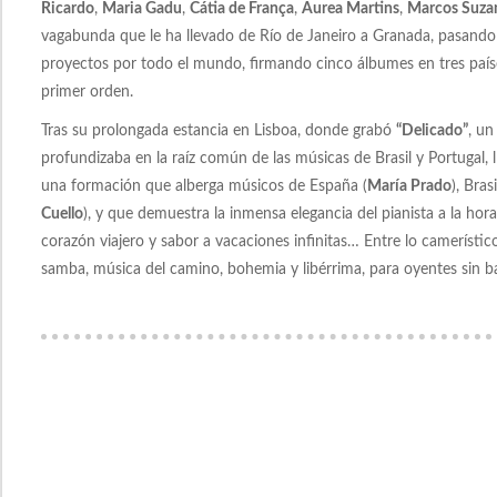
Ricardo
,
Maria Gadu
,
Cátia de França
,
Áurea Martins
,
Marcos Suza
vagabunda que le ha llevado de Río de Janeiro a Granada, pasando 
proyectos por todo el mundo, firmando cinco álbumes en tres países
primer orden.
Tras su prolongada estancia en Lisboa, donde grabó
“Delicado”
, un
profundizaba en la raíz común de las músicas de Brasil y Portugal,
una formación que alberga músicos de España (
María Prado
), Brasi
Cuello
), y que demuestra la inmensa elegancia del pianista a la hor
corazón viajero y sabor a vacaciones infinitas… Entre lo camerístico 
samba, música del camino, bohemia y libérrima, para oyentes sin 