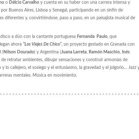
no
o
Délcio Carvalho
y cuenta en su haber con una carrera intensa y
por Buenos Aires, Lisboa y Senegal, participando en un sinfín de
 diferentes y, convirtiéndose, paso a paso, en un paisajista musical de
 disco a dúo con la cantante portuguesa
Fernanda Paulo
, que
 llegan ahora
“Los Viajes De Chico”
, un proyecto gestado en Granada con
l (
Nilson
Dourado
) y Argentina (
Juana Larreta
,
Ramón Maschio
,
Inés
a de retratar ambientes, dibujar sensaciones y construir armonías de
y lo callejero, el sosiego y el entusiasmo, la gravedad y el jolgorio… Jazz 
barreras mentales. Música en movimiento.