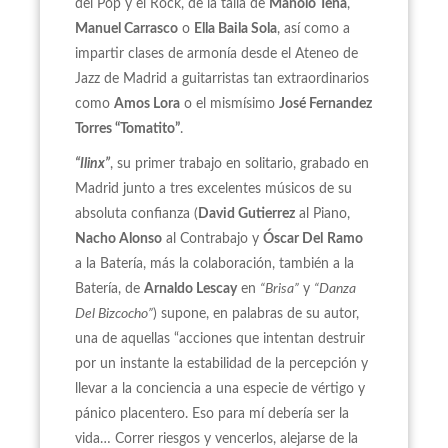
del Pop y el Rock, de la talla de
Manolo Tena
,
Manuel Carrasco
o
Ella Baila Sola
, así como a
impartir clases de armonía desde el Ateneo de
Jazz de Madrid a guitarristas tan extraordinarios
como
Amos Lora
o el mismísimo
José Fernandez
Torres “Tomatito”
.
“Ilinx”
, su primer trabajo en solitario, grabado en
Madrid junto a tres excelentes músicos de su
absoluta confianza (
David Gutierrez
al Piano,
Nacho Alonso
al Contrabajo y
Óscar Del
Ramo
a la Batería, más la colaboración, también a la
Batería, de
Arnaldo Lescay
en
“Brisa”
y
“Danza
Del Bizcocho”
) supone, en palabras de su autor,
una de aquellas “acciones que intentan destruir
por un instante la estabilidad de la percepción y
llevar a la conciencia a una especie de vértigo y
pánico placentero. Eso para mí debería ser la
vida… Correr riesgos y vencerlos, alejarse de la