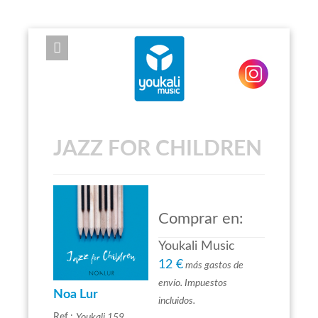
EXPOSE FRAMEWORK FOR JOOMLA 2.5 AND 3.0+
JAZZ FOR CHILDREN
Comprar en:
Youkali Music
12 €
más gastos de
envío. Impuestos
Noa Lur
incluidos.
Ref.:
Youkali 159