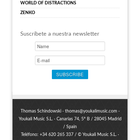
WORLD OF DISTRACTIONS
ZENKO
Suscríbete a nuestra newsletter
Thomas Schindowski ·
thomas@youkalimusic.com
·
Youkali Music S.L. · Canarias 74, 5º B / 28045 Madrid
/ Spain
Teléfono: +34 620 265 337 / © Youkali Music S.L. ·