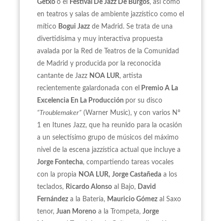
Getxo
o el
Festival De Jazz De Burgos
, así como
en teatros y salas de ambiente jazzístico como el
mítico
Bogui Jazz
de Madrid. Se trata de una
divertidísima y muy interactiva propuesta
avalada por la Red de Teatros de la Comunidad
de Madrid y producida por la reconocida
cantante de Jazz
NOA LUR
, artista
recientemente galardonada con el
Premio A La
Excelencia En La Producción
por su disco
“Troublemaker”
(Warner Music), y con varios Nº
1 en Itunes Jazz, que ha reunido para la ocasión
a un selectísimo grupo de músicos del máximo
nivel de la escena jazzística actual que incluye a
Jorge Fontecha
, compartiendo tareas vocales
con la propia
NOA LUR,
Jorge Castañeda
a los
teclados,
Ricardo Alonso
al Bajo,
David
Fernández
a la Batería,
Mauricio Gómez
al Saxo
tenor,
Juan Moreno
a la Trompeta,
Jorge