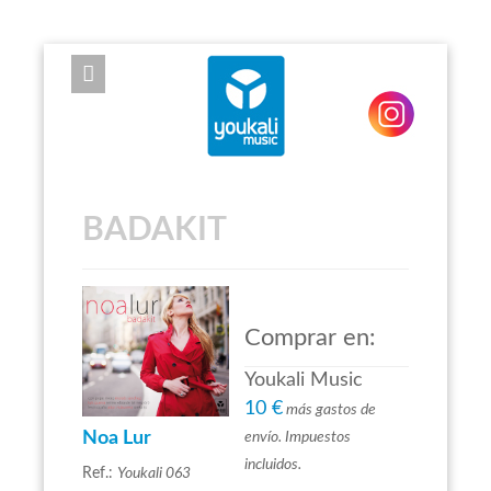
EXPOSE FRAMEWORK FOR JOOMLA 2.5 AND 3.0+
BADAKIT
Comprar en:
Youkali Music
10 €
más gastos de
Noa Lur
envío. Impuestos
incluidos.
Ref.:
Youkali 063