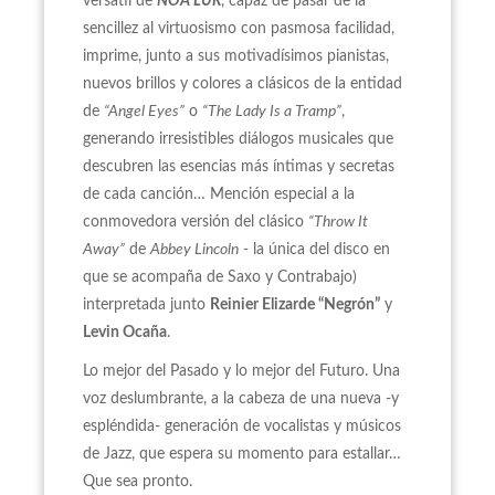
versátil de
NOA LUR
, capaz de pasar de la
sencillez al virtuosismo con pasmosa facilidad,
imprime, junto a sus motivadísimos pianistas,
nuevos brillos y colores a clásicos de la entidad
de
“Angel Eyes”
o
“The Lady Is a Tramp”
,
generando irresistibles diálogos musicales que
descubren las esencias más íntimas y secretas
de cada canción… Mención especial a la
conmovedora versión del clásico
“Throw It
Away”
de
Abbey Lincoln
- la única del disco en
que se acompaña de Saxo y Contrabajo)
interpretada junto
Reinier Elizarde “Negrón”
y
Levin Ocaña
.
Lo mejor del Pasado y lo mejor del Futuro. Una
voz deslumbrante, a la cabeza de una nueva -y
espléndida- generación de vocalistas y músicos
de Jazz, que espera su momento para estallar…
Que sea pronto.