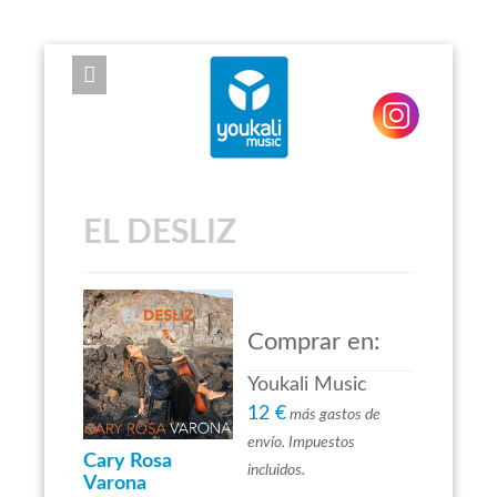
EXPOSE FRAMEWORK FOR JOOMLA 2.5 AND 3.0+
EL DESLIZ
Comprar en:
Youkali Music
12 €
más gastos de
envío. Impuestos
Cary Rosa
incluidos.
Varona