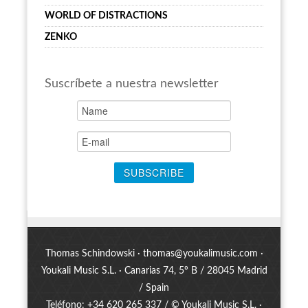
WORLD OF DISTRACTIONS
ZENKO
Suscríbete a nuestra newsletter
Thomas Schindowski ·
thomas@youkalimusic.com
·
Youkali Music S.L. · Canarias 74, 5º B / 28045 Madrid
/ Spain
Teléfono: +34 620 265 337 / © Youkali Music S.L. ·