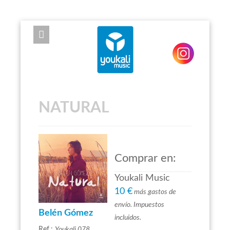
EXPOSE FRAMEWORK FOR JOOMLA 2.5 AND 3.0+
NATURAL
Comprar en:
Youkali Music
10 €
más gastos de
envío. Impuestos
Belén Gómez
incluidos.
Ref.:
Youkali 078