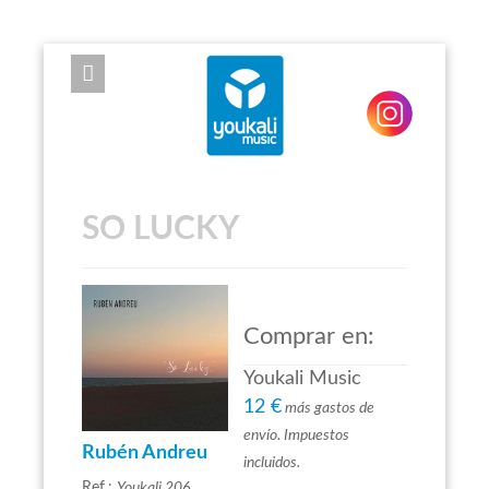
EXPOSE FRAMEWORK FOR JOOMLA 2.5 AND 3.0+
SO LUCKY
Comprar en:
Youkali Music
12 €
más gastos de
envío. Impuestos
Rubén Andreu
incluidos.
Ref.:
Youkali 206