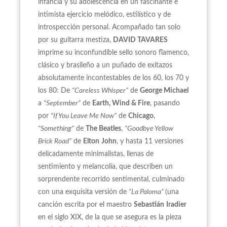
infancia y su adolescencia en un fascinante e
intimista ejercicio melódico, estilístico y de
introspección personal. Acompañado tan solo
por su guitarra mestiza,
DAVID TAVARES
imprime su inconfundible sello sonoro flamenco,
clásico y brasileño a un puñado de exitazos
absolutamente incontestables de los 60, los 70 y
los 80: De
“Careless Whisper”
de
George Michael
a
“September”
de
Earth, Wind & Fire
, pasando
por
“If You Leave Me Now”
de
Chicago
,
“Something”
de
The Beatles
,
“Goodbye Yellow
Brick Road”
de
Elton
John
, y hasta 11 versiones
delicadamente minimalistas, llenas de
sentimiento y melancolía, que describen un
sorprendente recorrido sentimental, culminado
con una exquisita versión de
“La Paloma”
(una
canción escrita por el maestro
Sebastián
Iradier
en el siglo XIX, de la que se asegura es la pieza