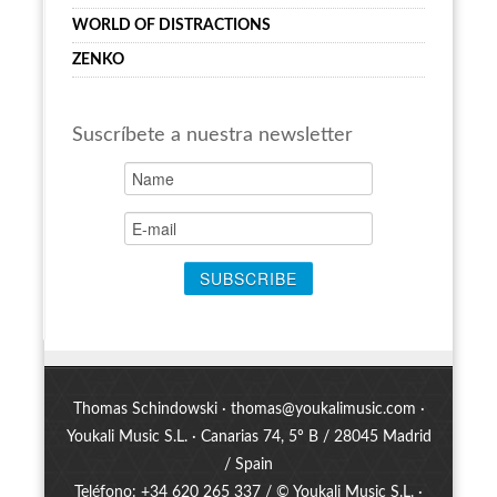
WORLD OF DISTRACTIONS
ZENKO
Suscríbete a nuestra newsletter
Thomas Schindowski ·
thomas@youkalimusic.com
·
Youkali Music S.L. · Canarias 74, 5º B / 28045 Madrid
/ Spain
Teléfono: +34 620 265 337 / © Youkali Music S.L. ·