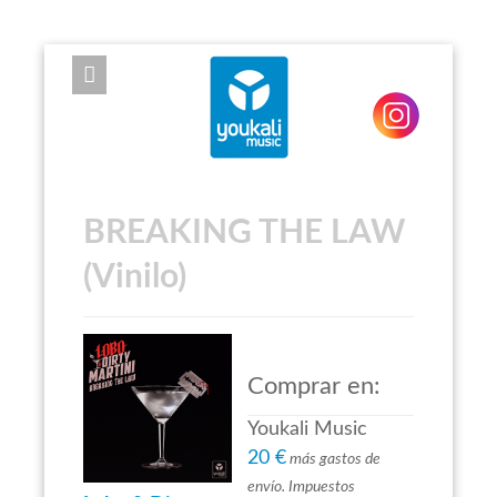
EXPOSE FRAMEWORK FOR JOOMLA 2.5 AND 3.0+
BREAKING THE LAW
(Vinilo)
Comprar en:
Youkali Music
20 €
más gastos de
envío. Impuestos