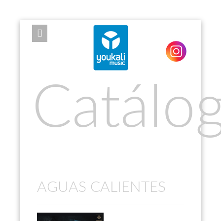
EXPOSE FRAMEWORK FOR JOOMLA 2.5 AND 3.0+
Catálo
AGUAS CALIENTES