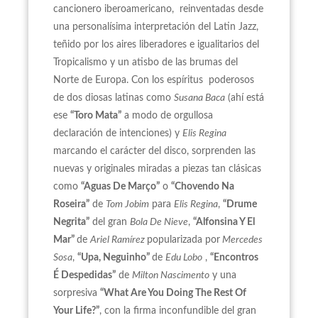
cancionero iberoamericano, reinventadas desde
una personalísima interpretación del Latin Jazz,
teñido por los aires liberadores e igualitarios del
Tropicalismo y un atisbo de las brumas del
Norte de Europa. Con los espíritus poderosos
de dos diosas latinas como
Susana Baca
(ahí está
ese
“Toro Mata”
a modo de orgullosa
declaración de intenciones) y
Elis Regina
marcando el carácter del disco, sorprenden las
nuevas y originales miradas a piezas tan clásicas
como
“Aguas De Março”
o
“Chovendo Na
Roseira”
de
Tom Jobim
para
Elis Regina
,
“Drume
Negrita”
del gran
Bola De Nieve
,
“Alfonsina Y El
Mar”
de
Ariel Ramírez
popularizada por
Mercedes
Sosa
,
“Upa, Neguinho”
de
Edu Lobo
,
“Encontros
É Despedidas”
de
Milton Nascimento
y una
sorpresiva
“What Are You Doing The Rest Of
Your Life?”
, con la firma inconfundible del gran