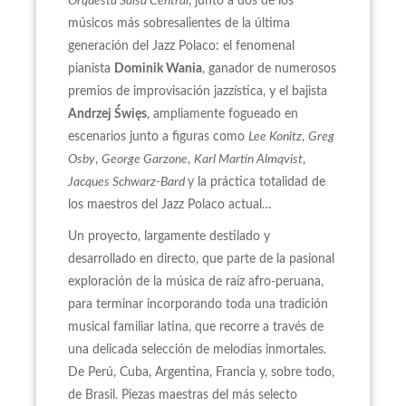
Orquesta Salsa Central
, junto a dos de los
músicos más sobresalientes de la última
generación del Jazz Polaco: el fenomenal
pianista
Dominik Wania
, ganador de numerosos
premios de improvisación jazzística, y el bajista
Andrzej Święs
, ampliamente fogueado en
escenarios junto a figuras como
Lee Konitz
,
Greg
Osby
,
George Garzone
,
Karl Martin Almqvist
,
Jacques Schwarz-Bard
y la práctica totalidad de
los maestros del Jazz Polaco actual…
Un proyecto, largamente destilado y
desarrollado en directo, que parte de la pasional
exploración de la música de raíz afro-peruana,
para terminar incorporando toda una tradición
musical familiar latina, que recorre a través de
una delicada selección de melodías inmortales.
De Perú, Cuba, Argentina, Francia y, sobre todo,
de Brasil. Piezas maestras del más selecto