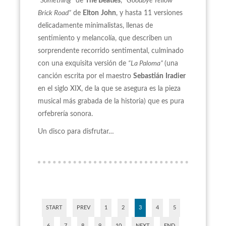
“Something”
de
The Beatles
,
“Goodbye Yellow
Brick Road”
de
Elton
John
, y hasta 11 versiones
delicadamente minimalistas, llenas de
sentimiento y melancolía, que describen un
sorprendente recorrido sentimental, culminado
con una exquisita versión de
“La Paloma”
(una
canción escrita por el maestro
Sebastián
Iradier
en el siglo XIX, de la que se asegura es la pieza
musical más grabada de la historia) que es pura
orfebrería sonora.
Un disco para disfrutar…
START
PREV
1
2
3
4
5
6
7
8
9
10
NEXT
END